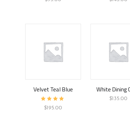
Velvet Teal Blue
White Dining 
$
135.00
Rated
$
195.00
5.00
out of 5