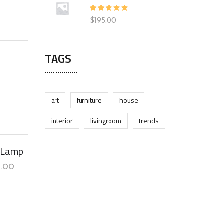
Rated
$
195.00
5.00
out
of 5
TAGS
art
furniture
house
interior
livingroom
trends
 Lamp
5.00