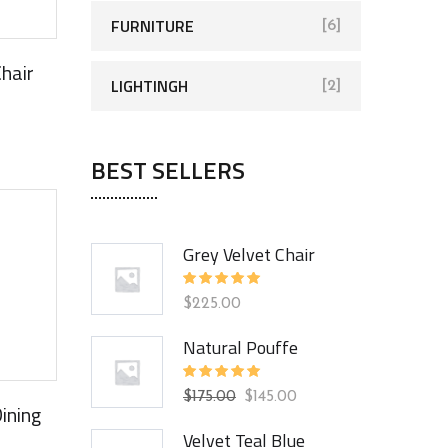
FURNITURE
[6]
hair
LIGHTINGH
[2]
5
BEST SELLERS
Grey Velvet Chair
Rated
$
225.00
5.00
out
of 5
Natural Pouffe
Rated
$
175.00
$
145.00
5.00
out
ining
of 5
Velvet Teal Blue