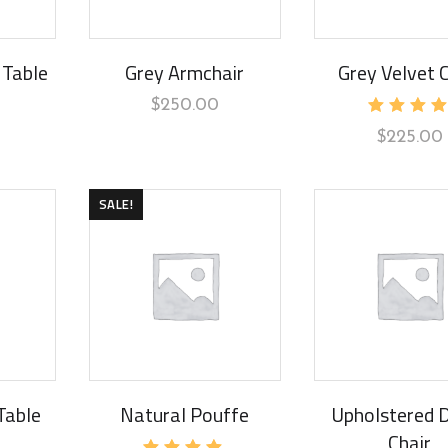
 Table
Grey Armchair
Grey Velvet C
$
250.00
Rated
$
225.00
5.00
out of 
SALE!
Table
Natural Pouffe
Upholstered D
Chair