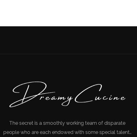
The secret is a smoothly working team of disparate
people who are each endowed with some special talent..