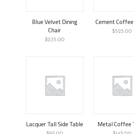
Blue Velvet Dining
Cement Coffee
Chair
$
525.00
$
235.00
Lacquer Tall Side Table
Metal Coffee 
$
95.00
$
145.00